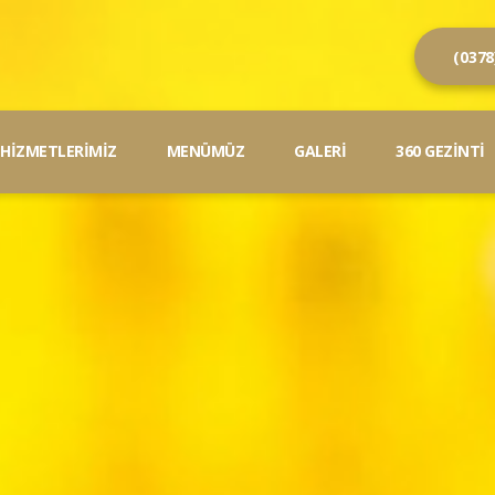
(0378
HİZMETLERİMİZ
MENÜMÜZ
GALERİ
360 GEZİNTİ