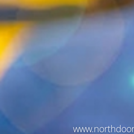
w
w
w
.
n
o
r
t
h
d
o
o