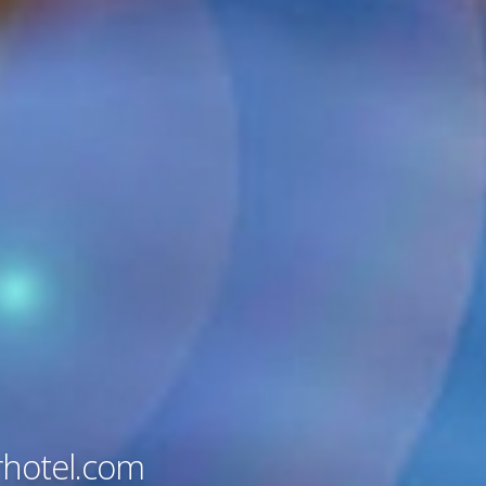
r
h
o
t
e
l
.
c
o
m